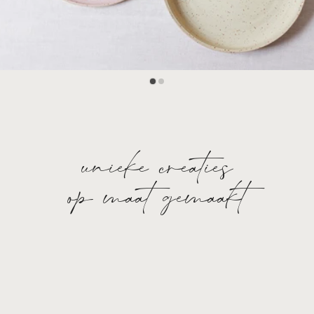
unieke creaties
op maat gemaakt